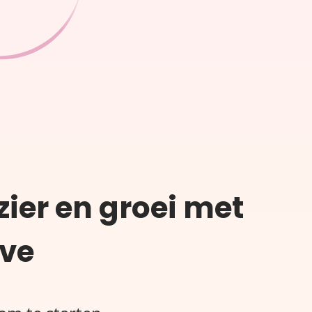
zier en groei met
ive