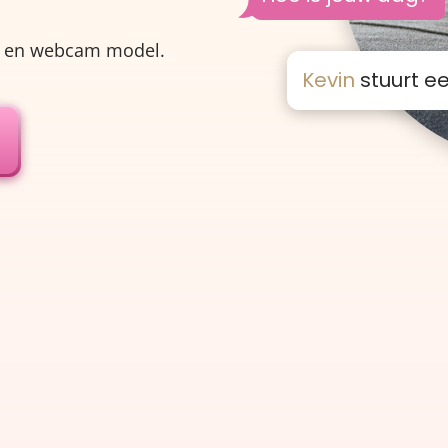
or en webcam model.
Kevin
stuurt e