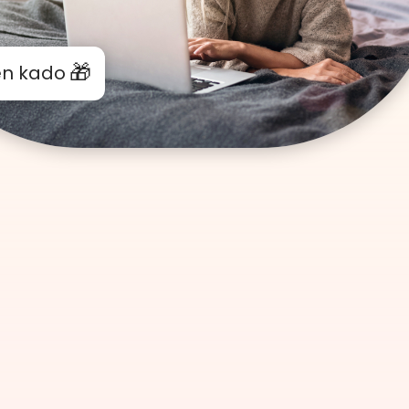
en kado