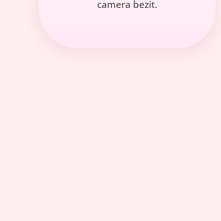
camera bezit.