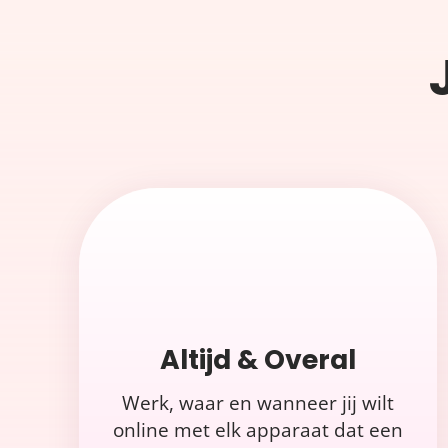
Altijd & Overal
Werk, waar en wanneer jij wilt
online met elk apparaat dat een