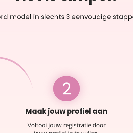
rd model in slechts 3 eenvoudige stapp
2
Maak jouw profiel aan
Voltooi jouw registratie door