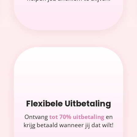
Flexibele Uitbetaling
Ontvang
tot 70% uitbetaling
en
krijg betaald wanneer jij dat wilt!