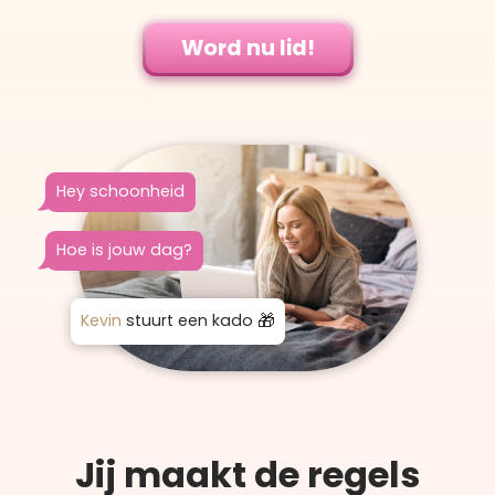
Word nu lid!
Hey schoonheid
Hoe is jouw dag?
Kevin
stuurt een kado
Jij maakt de regels