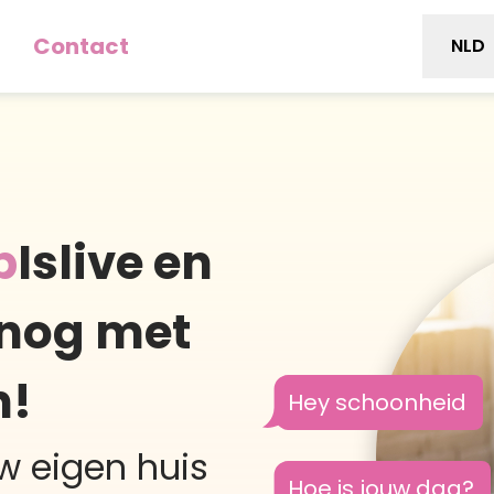
Contact
NLD
b
Islive en
nog met
n!
Hey schoonheid
w eigen huis
Hoe is jouw dag?