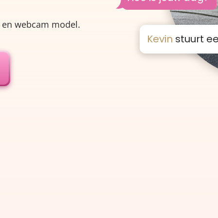
or en webcam model.
Kevin
stuurt e