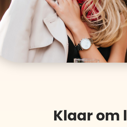
Klaar om 