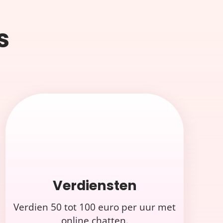
s
Verdiensten
Verdien 50 tot 100 euro per uur met
online chatten.