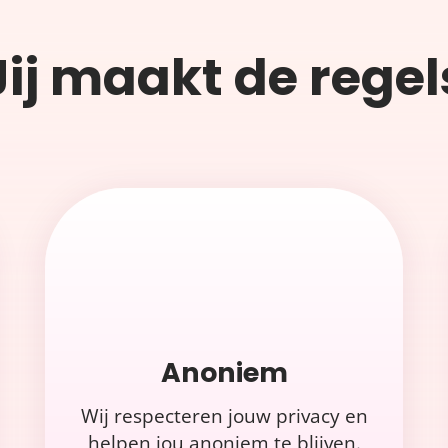
Jij maakt de regel
Anoniem
Wij respecteren jouw privacy en
helpen jou anoniem te blijven.