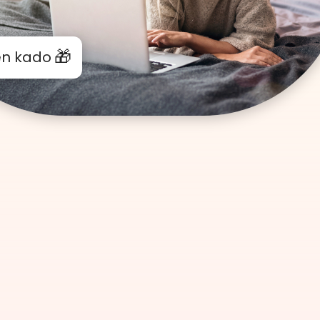
en kado