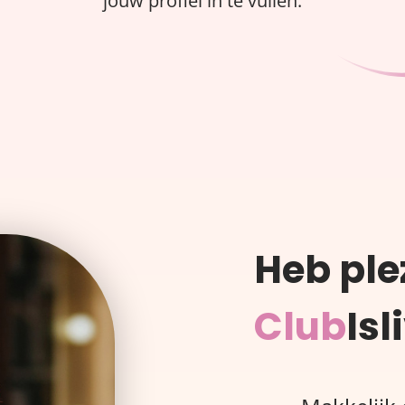
jouw profiel in te vullen.
Heb ple
Club
Isl