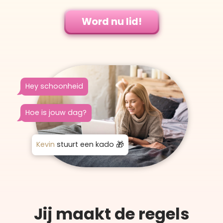
Word nu lid!
Hey schoonheid
Hoe is jouw dag?
Kevin
stuurt een kado
Jij maakt de regels