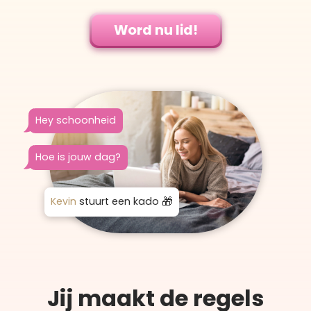
Word nu lid!
Hey schoonheid
Hoe is jouw dag?
Kevin
stuurt een kado
Jij maakt de regels